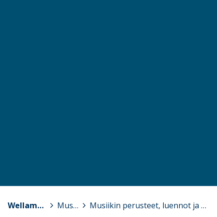
Wellamo-opisto
>
Musiikki
>
Musiikin perusteet, luennot ja muu opetus