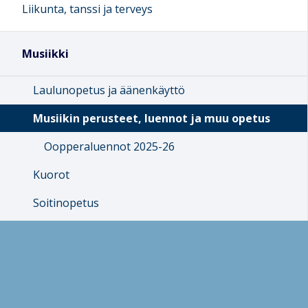
Liikunta, tanssi ja terveys
Musiikki
Laulunopetus ja äänenkäyttö
Musiikin perusteet, luennot ja muu opetus
Oopperaluennot 2025-26
Kuorot
Soitinopetus
Orkesterit ja yhtyeet
Musiikinopettajien blogi
Koulutusmateriaaleja opettajille