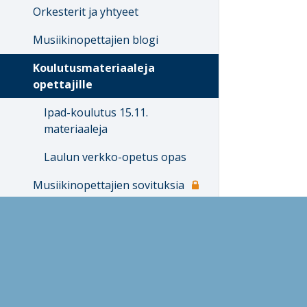
Orkesterit ja yhtyeet
Musiikinopettajien blogi
Koulutusmateriaaleja
opettajille
Ipad-koulutus 15.11.
materiaaleja
Laulun verkko-opetus opas
Musiikinopettajien sovituksia
Taiteidenvälisyys
Säpe - Sävellyspedagogiikka
Teatteri- ja sanataide