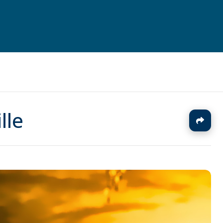
lle
J