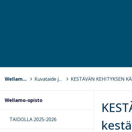
Wellamo-opisto
>
Kuvataide ja muotoilu
>
Wellamo-opisto
KEST
TAIDOLLA 2025-2026
kestä