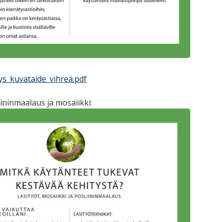
ys_kuvataide_vihreä.pdf
iininmaalaus ja mosaiikki: