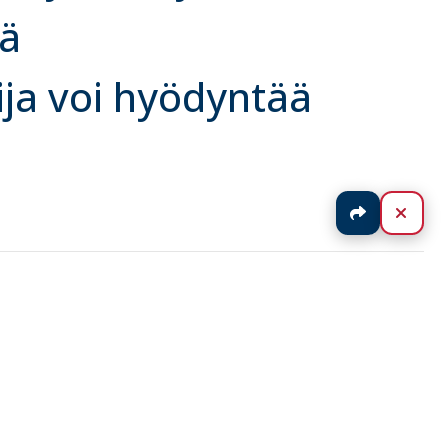
tä
ija voi hyödyntää
Jaa
Sulj