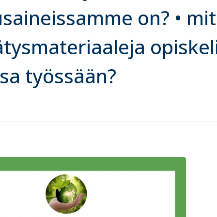
saineissamme on? • mi
ätysmateriaaleja opiskel
sa työssään?