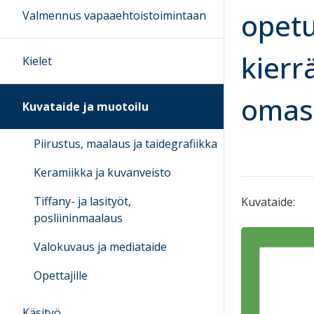
opetu
Valmennus vapaaehtoistoimintaan
kierr
Kielet
omas
Kuvataide ja muotoilu
Piirustus, maalaus ja taidegrafiikka
Keramiikka ja kuvanveisto
Tiffany- ja lasityöt,
Kuvataide:
posliininmaalaus
Valokuvaus ja mediataide
Opettajille
Käsityö