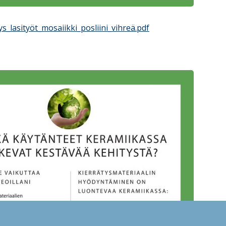
s_lasityöt_mosaiikki_posliini_vihreä.pdf