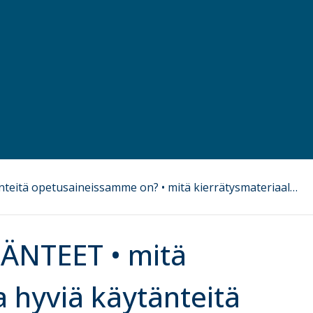
KESTÄVÄN KEHITYKSEN KÄYTÄNTEET • mitä kestävän kehityksen mukaisia hyviä käytänteitä opetusaineissamme on? • mitä kierrätysmateriaaleja opiskelija voi hyödyntää omassa työssään?
ÄNTEET • mitä
 hyviä käytänteitä