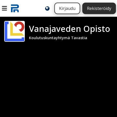
Kirjaudu
Rekisteröidy
Vanajaveden Opisto
Koulutuskuntayhtymä Tavastia