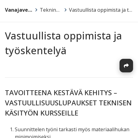
Vanajaveden Opisto
>
Tekninen käsityö
>
Vastuullista oppimista ja työskentelyä
Vastuullista oppimista ja
työskentelyä
TAVOITTEENA KESTÄVÄ KEHITYS –
VASTUULLISUUSLUPAUKSET TEKNISEN
KÄSITYÖN KURSSEILLE
Suunnittelen työni tarkasti myös materiaalihukan
minimoimiseksi.