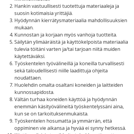
Hankin vastuullisesti tuotettuja materiaaleja ja
suosin kotimaisia yrittäjiä.
Hyödynnän kierrätysmateriaalia mahdollisuuksien
mukaan.
Kunnostan ja korjaan myös vanhoja tuotteita.
Säilytän ylimääräistä ja käyttökelpoista materiaalia
tulevia töitäni varten ja/tai tarjoan niitä muiden
käytettäväksi.
Työskentelen työvälineillä ja koneilla turvallisesti
sekä taloudellisesti niille laadittuja ohjeita
noudattaen.
Huolehdin omalta osaltani koneiden ja laitteiden
kunnossapidosta.
Vältän turhaa koneiden käyttöä ja hyödynnän
enemmän käsityövälineitä työskentelyssäni aina,
kun se on tarkoituksenmukaista.
Työskentelen hosumatta ja ymmärrän, että
oppiminen vie aikansa ja hyvää ei synny hetkessä.