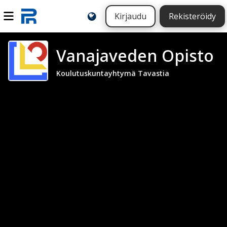
Kirjaudu
Rekisteröidy
Vanajaveden Opisto
Koulutuskuntayhtymä Tavastia