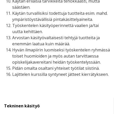
Käytän erilaisia tarvikkeita tehokkaasti, mutta
säästäen.
Käytän turvallisiksi todettuja tuotteita esim. mahd.
ympäristöystävällisiä pintakäsittelyaineita.
Työskentelen käsityöperinnettä vaalien ja/tai
uutta kehittäen.
Arvostan käsityövaltaisesti tehtyjä tuotteita ja
enemmän laatua kuin määrää.
Hyvän ilmapiirin luomiseksi työskentelen ryhmässä
toiset huomioiden ja myös autan tarvittaessa
opiskelijakavereitani heidän työskentelyssään.
Pidän omalta osaltani yhteiset työtilat siistinä.
Lajittelen kurssilla syntyneet jätteet kierrätykseen.
Tekninen käsityö