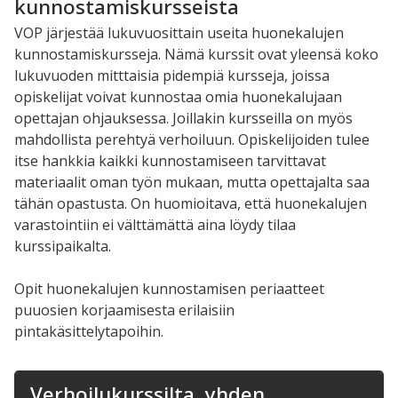
kunnostamiskursseista
VOP järjestää lukuvuosittain useita huonekalujen
kunnostamiskursseja. Nämä kurssit ovat yleensä koko
lukuvuoden mitttaisia pidempiä kursseja, joissa
opiskelijat voivat kunnostaa omia huonekalujaan
opettajan ohjauksessa. Joillakin kursseilla on myös
mahdollista perehtyä verhoiluun. Opiskelijoiden tulee
itse hankkia kaikki kunnostamiseen tarvittavat
materiaalit oman työn mukaan, mutta opettajalta saa
tähän opastusta. On huomioitava, että huonekalujen
varastointiin ei välttämättä aina löydy tilaa
kurssipaikalta.
Opit huonekalujen kunnostamisen periaatteet
puuosien korjaamisesta erilaisiin
pintakäsittelytapoihin.
Verhoilukurssilta, yhden