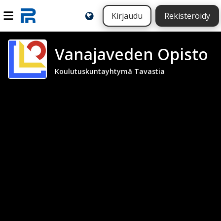
Kirjaudu
Rekisteröidy
Vanajaveden Opisto
Koulutuskuntayhtymä Tavastia