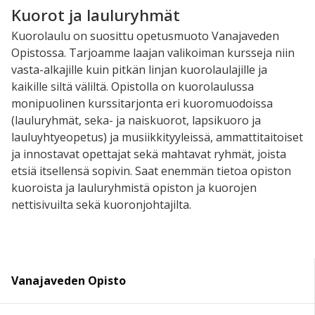
Kuorot ja lauluryhmät
Kuorolaulu on suosittu opetusmuoto Vanajaveden
Opistossa. Tarjoamme laajan valikoiman kursseja niin
vasta-alkajille kuin pitkän linjan kuorolaulajille ja
kaikille siltä väliltä. Opistolla on kuorolaulussa
monipuolinen kurssitarjonta eri kuoromuodoissa
(lauluryhmät, seka- ja naiskuorot, lapsikuoro ja
lauluyhtyeopetus) ja musiikkityyleissä, ammattitaitoiset
ja innostavat opettajat sekä mahtavat ryhmät, joista
etsiä itsellensä sopivin. Saat enemmän tietoa opiston
kuoroista ja lauluryhmistä opiston ja kuorojen
nettisivuilta sekä kuoronjohtajilta.
Vanajaveden Opisto