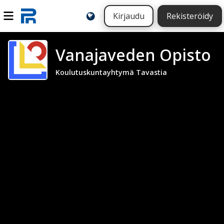
Kirjaudu
Rekisteröidy
Vanajaveden Opisto
Koulutuskuntayhtymä Tavastia