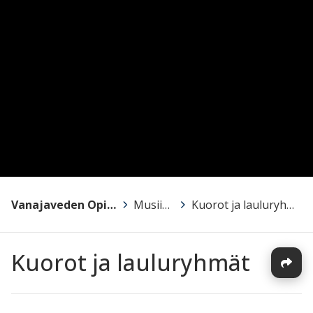
Vanajaveden Opisto
>
Musiikki
>
Kuorot ja lauluryhmät
Kuorot ja lauluryhmät