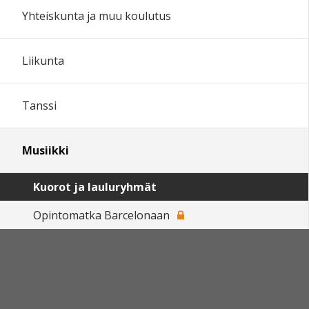
Yhteiskunta ja muu koulutus
Liikunta
Tanssi
Musiikki
Kuorot ja lauluryhmät
Opintomatka Barcelonaan
Hankkeet
Ohjeita opettajalle