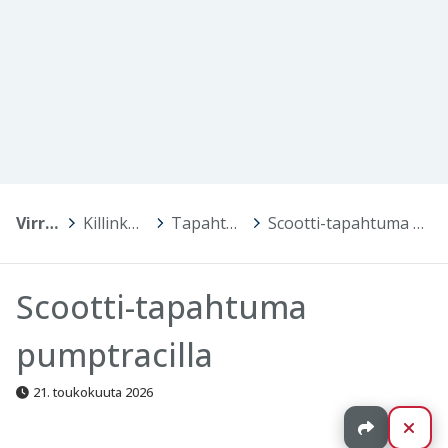
Virrat
>
Killinkosken koulu
>
Tapahtumakalenteri
>
Scootti-tapahtuma pumptracilla
Scootti-tapahtuma
pumptracilla
21. toukokuuta 2026
Jaa
Sul