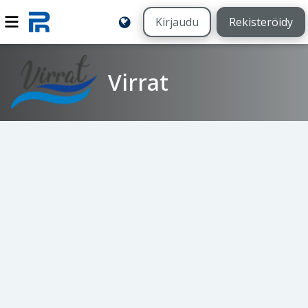
Kirjaudu
Rekisteröidy
Virrat