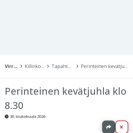
Virrat
>
Killinkosken koulu
>
Tapahtumakalenteri
>
Perinteinen kevätjuhla klo 8.30
Perinteinen kevätjuhla klo
8.30
30. toukokuuta 2026
Jaa
Sul