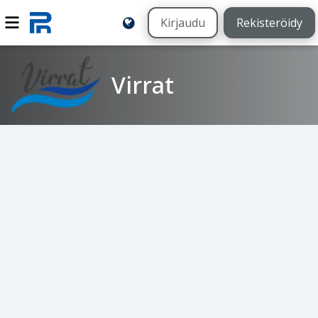
Kirjaudu
Rekisteröidy
Virrat