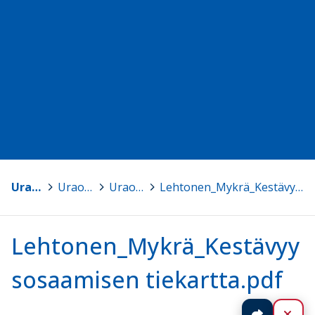
Uraohjauspäivä 2023
>
Uraohjauspäivän teemaryhmät
>
Uraohjauspäivän teemaryhmät
>
Lehtonen_Mykrä_Kestävyysosaamisen tiekartta.pdf
Lehtonen_Mykrä_Kestävyy
sosaamisen tiekartta.pdf
Jaa
Sul