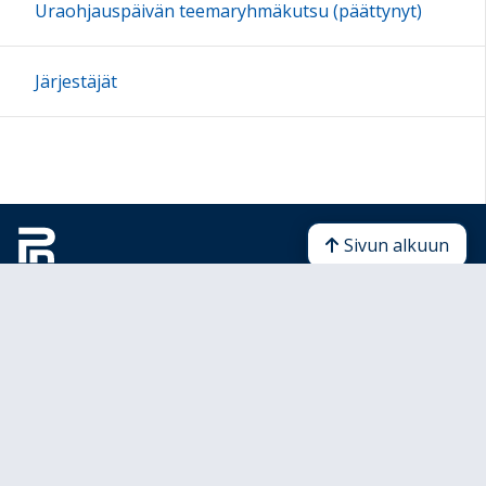
Uraohjauspäivän teemaryhmäkutsu (päättynyt)
Järjestäjät
Sivun alkuun
Ohjeet
Saavutettavuus
Yksityisyydensuoja
Lähetä palautetta Peda.net-ylläpidolle
Ilmoita asiaton sisältö
Tämän sivun lisenssi
Peda.net-yleislisenssi