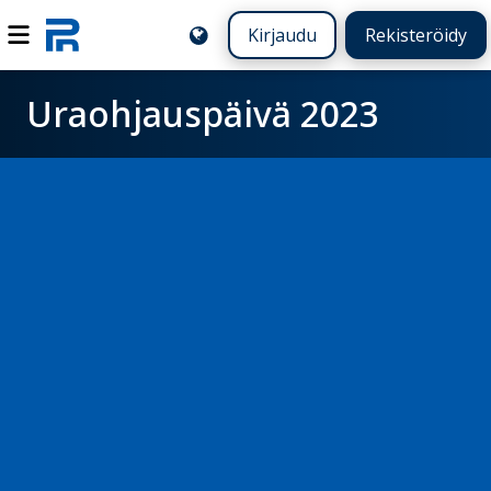
Kirjaudu
Rekisteröidy
Uraohjauspäivä 2023