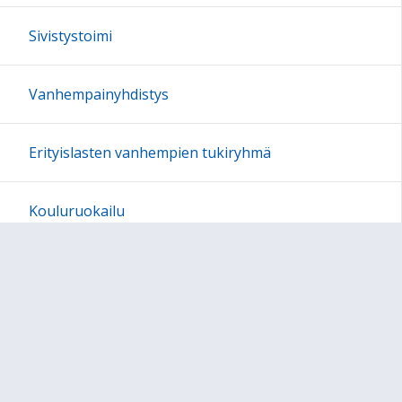
Sivistystoimi
Vanhempainyhdistys
Erityislasten vanhempien tukiryhmä
Kouluruokailu
Koulukuljetukset
Lomakkeita
Opetussuunnitelmat 2016 ja 2021(lukio)