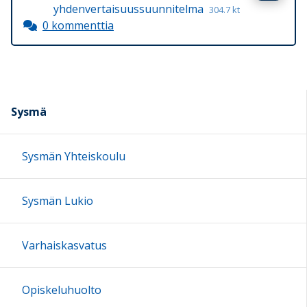
yhdenvertaisuussuunnitelma
304.7 kt
0 kommenttia
Sysmä
Sysmän Yhteiskoulu
Sysmän Lukio
Varhaiskasvatus
Opiskeluhuolto