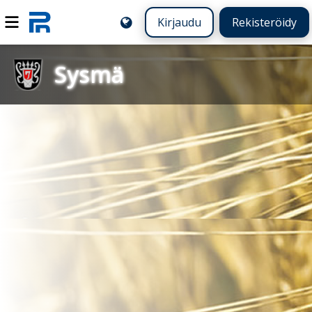
Kirjaudu
Rekisteröidy
Sysmä