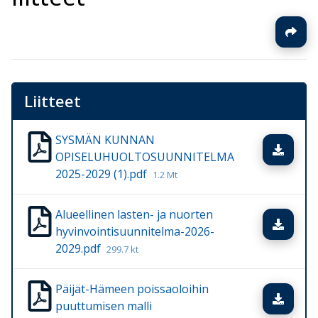
Liitteet
SYSMÄN KUNNAN
Lata
OPISELUHUOLTOSUUNNITELMA
2025-2029 (1).pdf
1.2 Mt
Alueellinen lasten- ja nuorten
Lata
hyvinvointisuunnitelma-2026-
2029.pdf
299.7 kt
Päijät-Hämeen poissaoloihin
Lata
puuttumisen malli