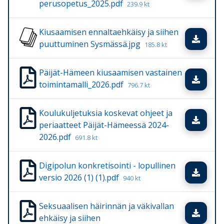
perusopetus_2025.pdf
239.9 kt
Kiusaamisen ennaltaehkäisy ja siihen
Lata
puuttuminen Sysmässä.jpg
185.8 kt
Päijät-Hämeen kiusaamisen vastainen
Lata
toimintamalli_2026.pdf
796.7 kt
Koulukuljetuksia koskevat ohjeet ja
Lata
periaatteet Päijät-Hämeessä 2024-
2026.pdf
691.8 kt
Digipolun konkretisointi - lopullinen
Lata
versio 2026 (1) (1).pdf
940 kt
Seksuaalisen häirinnän ja väkivallan
Lata
ehkäisy ja siihen