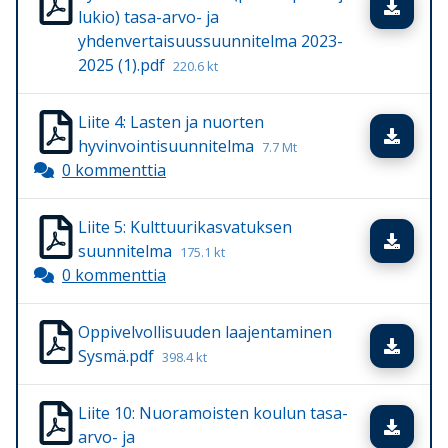
Lata
lukio) tasa-arvo- ja
yhdenvertaisuussuunnitelma 2023-
2025 (1).pdf
220.6 kt
Liite 4: Lasten ja nuorten
Lata
hyvinvointisuunnitelma
7.7 Mt
0 kommenttia
Liite 5: Kulttuurikasvatuksen
Lata
suunnitelma
175.1 kt
0 kommenttia
Oppivelvollisuuden laajentaminen
Lata
Sysmä.pdf
398.4 kt
Liite 10: Nuoramoisten koulun tasa-
Lata
arvo- ja