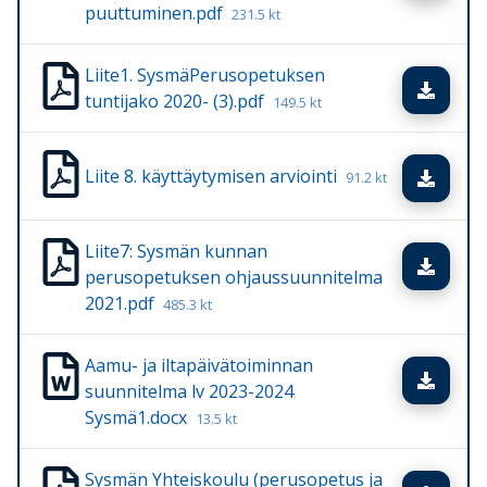
puuttuminen.pdf
231.5 kt
Liite1. SysmäPerusopetuksen
Lata
tuntijako 2020- (3).pdf
149.5 kt
Liite 8. käyttäytymisen arviointi
Lata
91.2 kt
Liite7: Sysmän kunnan
Lata
perusopetuksen ohjaussuunnitelma
2021.pdf
485.3 kt
Aamu- ja iltapäivätoiminnan
Lata
suunnitelma lv 2023-2024
Sysmä1.docx
13.5 kt
Sysmän Yhteiskoulu (perusopetus ja