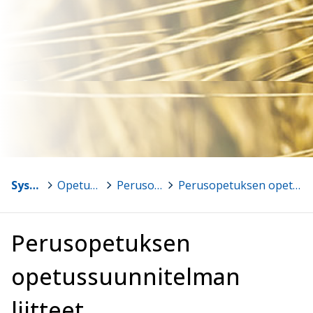
Sysmä
>
Opetussuunnitelmat 2016 ja 2021(lukio)
>
Perusopetuksen opetussuunnitelma 2016
>
Perusopetuksen opetussuunnitelman liitteet
Perusopetuksen
opetussuunnitelman
liitteet