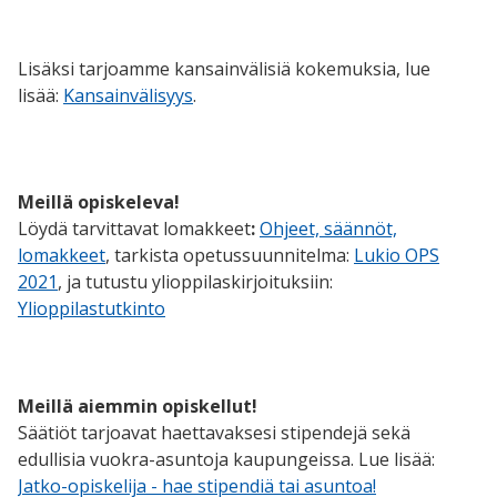
Lisäksi tarjoamme kansainvälisiä kokemuksia, lue
lisää:
Kansainvälisyys
​.
Meillä opiskeleva!
Löydä tarvittavat lomakkeet
:
Ohjeet, säännöt,
lomakkeet
, tarkista opetussuunnitelma:
Lukio OPS
2021
​, ja tutustu ylioppilaskirjoituksiin:
Ylioppilastutkinto
Meillä aiemmin opiskellut!
Säätiöt tarjoavat haettavaksesi stipendejä sekä
edullisia vuokra-asuntoja kaupungeissa. Lue lisää:
Jatko-opiskelija - hae stipendiä tai asuntoa!