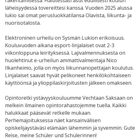
rakentamisessa. Halutessasi asut edullisesti koulun
läheisyydessä tovereittesi kanssa. Vuoden 2025 alussa
lukio sai omat perusluokkatilansa Olavista, liikunta- ja
nuorisotalosta.
Elektroninen urheilu on Sysmän Lukion erikoisuus.
Kouluvuoden aikana esport-linjalaiset ovat 2-3
viikonloppuna leirityksessä. Lajivalmennuksesta on
huolehtinut e-urheilun ammattivalmentaja Nico
Ilkanheimo, jolla on myös liikunnanopettajan koulutus.
Linjalaiset saavat hyvät pelikoneet henkilökohtaiseen
käyttöönsä ja ylioppilaskirjoitusten jälkeen omakseen.
Opintoretki ystävyyskouluumme Vechtaan Saksaan on
melkein ilmainen opintorahastojemme tuella. Kaikki
halukkaat pääsevät retkelle mukaan.
Perhemajoituksessa näet kansainvälisen
opiskelijaystäväsi elämään lähemmin ja syvemmin. Gute
Reise, meine Schüler und Schülerinnen!