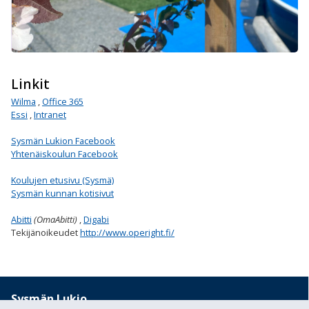
Linkit
Wilma
,
Office 365
Essi
,
Intranet
Sysmän Lukion Facebook
Yhtenäiskoulun Facebook
Koulujen etusivu (Sysmä)
Sysmän kunnan kotisivut
Abitti
(OmaAbitti)
,
Digabi
Tekijänoikeudet
http://www.operight.fi/
Sysmän Lukio