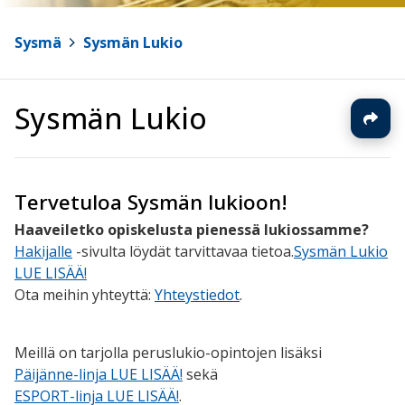
Sysmä
>
Sysmän Lukio
Sysmän Lukio
Tervetuloa Sysmän lukioon!
Haaveiletko opiskelusta pienessä lukiossamme?
Hakijalle
​ -sivulta löydät tarvittavaa tietoa.
Sysmän Lukio
LUE LISÄÄ!
Ota meihin yhteyttä:
Yhteystiedot
​.
Meillä on tarjolla peruslukio-opintojen lisäksi
Päijänne-linja LUE LISÄÄ!
sekä
ESPORT-linja LUE LISÄÄ!
​.