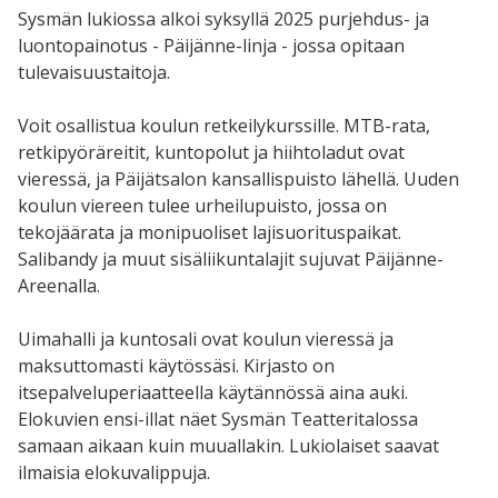
Sysmän lukiossa alkoi syksyllä 2025 purjehdus- ja
luontopainotus - Päijänne-linja - jossa opitaan
tulevaisuustaitoja.
Voit osallistua koulun retkeilykurssille. MTB-rata,
retkipyöräreitit, kuntopolut ja hiihtoladut ovat
vieressä, ja Päijätsalon kansallispuisto lähellä. Uuden
koulun viereen tulee urheilupuisto, jossa on
tekojäärata ja monipuoliset lajisuorituspaikat.
Salibandy ja muut sisäliikuntalajit sujuvat Päijänne-
Areenalla.
Uimahalli ja kuntosali ovat koulun vieressä ja
maksuttomasti käytössäsi. Kirjasto on
itsepalveluperiaatteella käytännössä aina auki.
Elokuvien ensi-illat näet Sysmän Teatteritalossa
samaan aikaan kuin muuallakin. Lukiolaiset saavat
ilmaisia elokuvalippuja.