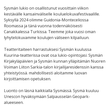
Sysmän lukio on osallistunut vuosittain viikon
kestävälle kansainväliselle kouluelokuvafestivaalille.
Syksyllä 2024 olimme Guidonia-Monteceliossa
Roomassa ja tänä vuonna todennäköisesti
Canakkalessa Turkissa. Teemme joka vuosi oman
lyhytelokuvamme koulujen väliseen kilpailuun.
Teatteritaiteen harrastuksesi Sysmän kuulussa
Kuurina-teatterissa ovat osa lukio-opintojasi. Sysmän
Kirjakyläpäivien ja Sysmän kunnan ylläpitämän Nuoren
Voiman Liiton Sarkia-talon kirjailijaresidenssin kanssa
yhteistyössä. mahdollisesti aloitamme luovan
kirjoittamisen opetuksen.
Luonto on läsnä kaikkialla Sysmässä. Sysmä kuuluu
Unescon hyväksymään Salpausselän Geopark-
alueeseen.