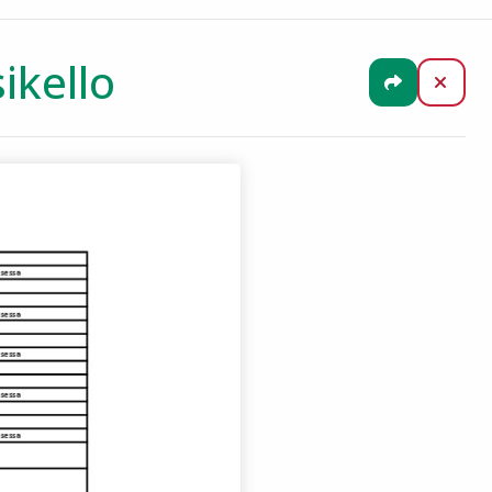
ikello
Jaa
Sulj