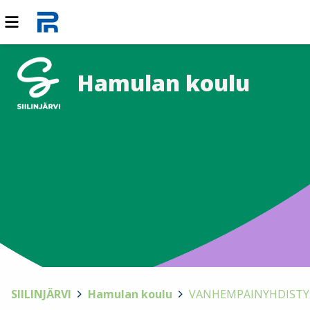
Hamulan koulu
SIILINJÄRVI
>
Hamulan koulu
>
VANHEMPAINYHDISTY