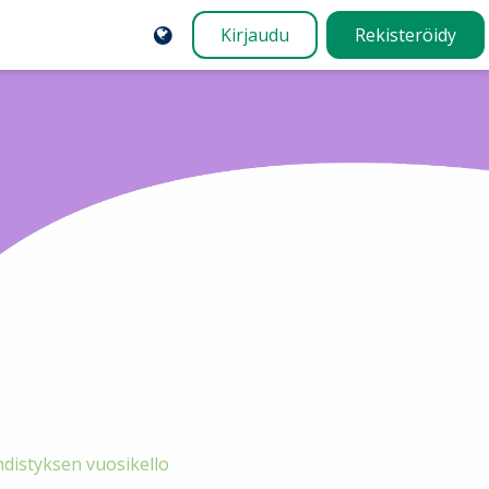
Kirjaudu
Rekisteröidy
istyksen vuosikello