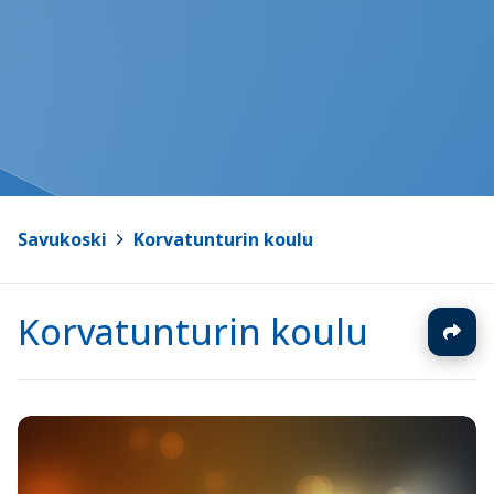
Savukoski
>
Korvatunturin koulu
Korvatunturin koulu