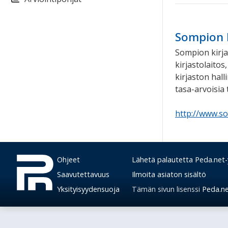
Sompion k
Sompion kirj
kirjastolaitos
kirjaston hal
tasa-arvoisia
http://www.so
Ohjeet
Lähetä palautetta Peda.net-y
Saavutettavuus
Ilmoita asiaton sisältö
Yksityisyydensuoja
Tämän sivun lisenssi
Peda.net