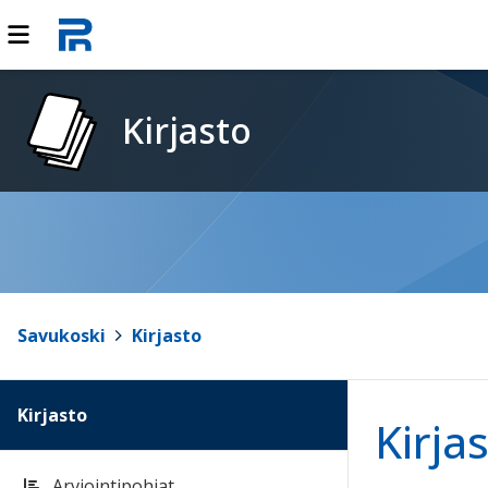
Kirjasto
Savukoski
>
Kirjasto
Kirjasto
Kirja
Arviointipohjat