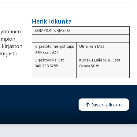
Henkilökunta
SOMPION KIRJASTO
 yhteinen
Sompion
 kirjaston
Kirjastotoimenjohtaja:
Utriainen Miia
040-722 3827
irjasto.
Kirjastovirkailijat:
Kuosku Leila 50%, Essi
040-738 6285
Orava 50 %
Sivun alkuun