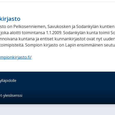
irjasto
asto on Pelkosenniemen, Savukosken ja Sodankylän kuntien
, joka aloitti toimintansa 1.1.2009. Sodankylän kunta toimii 
linnoivana kuntana ja entiset kunnankirjastot ovat nyt uuden
 toimipisteitä. Sompion kirjasto on Lapin ensimmäinen seutuk
mpionkirjasto.fi/
lläpidolle
-yleislisenssi