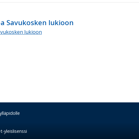
oa Savukosken lukioon
avukosken lukioon
lläpidolle
-yleislisenssi