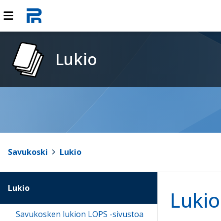
Lukio
Savukoski
>
Lukio
Lukio
Lukio
Savukosken lukion LOPS -sivustoa