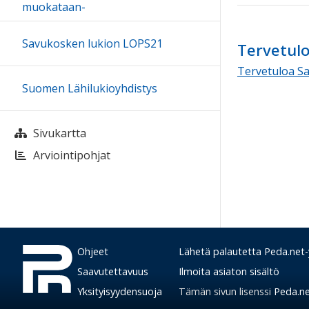
muokataan-
Savukosken lukion LOPS21
Tervetul
Tervetuloa S
Suomen Lähilukioyhdistys
Sivukartta
Arviointipohjat
Ohjeet
Lähetä palautetta Peda.net-y
Saavutettavuus
Ilmoita asiaton sisältö
Yksityisyydensuoja
Tämän sivun lisenssi
Peda.net