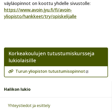
väyläopinnot on koottu yhdelle sivustolle:
https://www.avoin.jyu.fi/fi/avoin-
yliopisto/hankkeet/try/opiskelijalle
Korkeakoulujen tutustumiskursseja
lukiolaisille
Turun yliopiston tutustumisopinnot
Halikon lukio
Yhteystiedot ja esittely