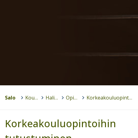
Salo
>
Koulut
>
Halikon lukio
>
Opinto-ohjaus
>
Korkeakouluopintoihin tutustuminen
Korkeakouluopintoihin