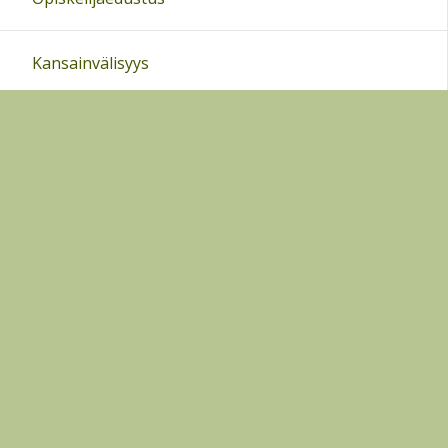
Kansainvälisyys
Kuvagalleria
English Homepage
Sivun alkuun
Ohjeet
Saavutettavuus
Yksityisyydensuoja