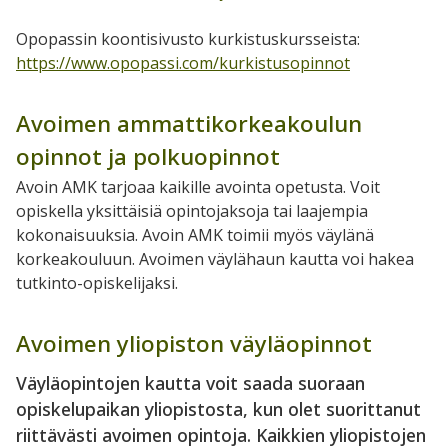
Opopassin koontisivusto kurkistuskursseista:
https://www.opopassi.com/kurkistusopinnot
Avoimen ammattikorkeakoulun
opinnot ja polkuopinnot
Avoin AMK tarjoaa kaikille avointa opetusta. Voit
opiskella yksittäisiä opintojaksoja tai laajempia
kokonaisuuksia.
Avoin AMK toimii myös väylänä
korkeakouluun. Avoimen väylähaun kautta voi hakea
tutkinto-opiskelijaksi.
Avoimen yliopiston väyläopinnot
Väyläopintojen kautta voit saada suoraan
opiskelupaikan yliopistosta, kun olet suorittanut
riittävästi avoimen opintoja. Kaikkien yliopistojen