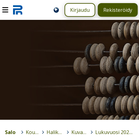
Kirjaudu
Rekisteröidy
Salo
>
Koulut
>
Halikon lukio
>
Kuvagalleria
>
Lukuvuosi 2023 - 2024