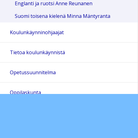
Englanti ja ruotsi Anne Reunanen
Suomi toisena kielenä Minna Mäntyranta
Koulunkäynninohjaajat
Tietoa koulunkäynnistä
Opetussuunnitelma
Oppilaskunta
Harrastukset ja koulun kerhot
Iltapäivätoiminta