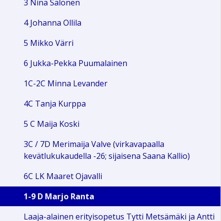
3 Nina Salonen
4 Johanna Ollila
5 Mikko Värri
6 Jukka-Pekka Puumalainen
1C-2C Minna Levander
4C Tanja Kurppa
5 C Maija Koski
3C / 7D Merimaija Valve (virkavapaalla
kevätlukukaudella -26; sijaisena Saana Kallio)
6C LK Maaret Ojavalli
1-9 D Marjo Ranta
Laaja-alainen erityisopetus Tytti Metsämäki ja Antti