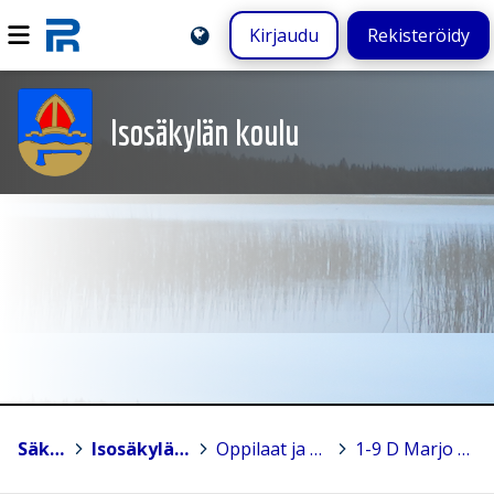
Kirjaudu
Rekisteröidy
Isosäkylän koulu
Säkylä
>
Isosäkylän koulu
>
Oppilaat ja opettajat
>
1-9 D Marjo Ranta