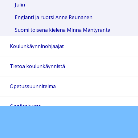
Julin
Englanti ja ruotsi Anne Reunanen
Suomi toisena kielenä Minna Mäntyranta
Koulunkäynninohjaajat
Tietoa koulunkäynnistä
Opetussuunnitelma
Oppilaskunta
Harrastukset ja koulun kerhot