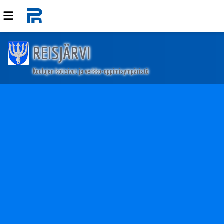
REISJÄRVI
Koulujen kotisivut ja verkko-oppimisympäristö