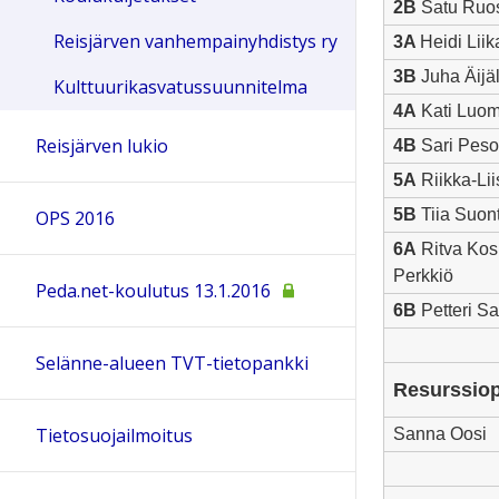
2B
Satu Ruos
Reisjärven vanhempainyhdistys ry
3A
Heidi Lii
3B
Juha Äijä
Kulttuurikasvatussuunnitelma
4A
Kati Luo
Reisjärven lukio
4B
Sari Peso
5A
Riikka-Lii
5B
Tiia Suon
OPS 2016
6A
Ritva Kosk
Perkkiö
Peda.net-koulutus 13.1.2016
6B
Petteri Sa
Selänne-alueen TVT-tietopankki
Resurssiop
Tietosuojailmoitus
Sanna Oosi