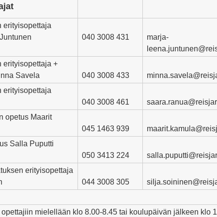
ajat
 erityisopettaja
 Juntunen
040 3008 431
marja-
leena.juntunen@
reis
 erityisopettaja +
inna Savela
040 3008 433
minna.savela@
reisja
 erityisopettaja
040 3008 461
saara.ranua@reisjar
n opetus Maarit
045 1463 939
maarit.kamula@
reisj
us Salla Puputti
050 3413 224
salla.puputti@reisjarv
uksen erityisopettaja
n
044 3008 305
silja.soininen@reisja
opettajiin mielellään klo 8.00-8.45 tai koulupäivän jälkeen klo 