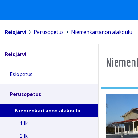
Reisjärvi
>
Perusopetus
>
Niemenkartanon alakoulu
Reisjärvi
Niemenk
Esiopetus
Perusopetus
Niemenkartanon alakoulu
1 lk
2 lk