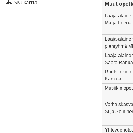
Sivukartta
Muut opett
Laaja-alainen
Marja-Leena
Laaja-alainen
pienryhmä M
Laaja-alainen
Saara Ranua
Ruotsin kiele
Kamula
Musiikin opet
Varhaiskasvat
Silja Soinine
Yhteydenotot 