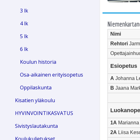
3 lk
Niemenkartano
4 lk
Nimi
5 lk
Rehtori
Jarm
6 lk
Opettajainhu
Koulun historia
Esiopetus
Osa-aikainen erityisopetus
A
Johanna L
Oppilaskunta
B
Jaana Mar
Kisatien yläkoulu
Luokanopet
HYVINVOINTIKASVATUS
1A
Marianna
Sivistyslautakunta
2A
Liisa Kes
Koulukuljetukset