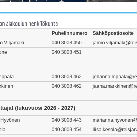
n alakoulun henkilökunta
Puhelinnumero
Sähköpostiosoite
o Viljamäki
040 3008 450
jarmo.viljamaki@reisj
one
040 3008 451
eppälä
040 3008 463
johanna.leppala@reis
kkinen
040 3008 462
jaana.markkinen@
r
tajat (lukuvuosi 2026 - 2027)
 Hyvönen
040 3008 443
marianna.hyvonen@re
ola
040 3008 454
liisa.kesola@reisjarvi