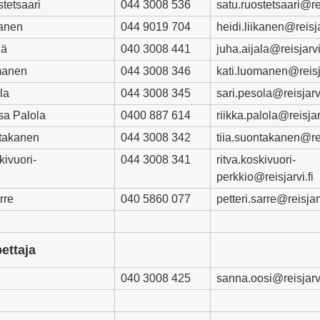
tetsaari
044 3008 536
satu.ruostetsaari@rei
kanen
044 9019 704
heidi.liikanen@reisja
lä
040 3008 441
juha.aijala@reisjarvi.
manen
044 3008 346
kati.luomanen@reisja
la
044 3008 345
sari.pesola@reisjarvi
sa Palola
0400 887 614
riikka.palola@reisjarv
takanen
044 3008 342
tiia.suontakanen@rei
ivuori-
044 3008 341
ritva.koskivuori-
perkkio@reisjarvi.fi
rre
040 5860 077
petteri.sarre@reisjarv
ettaja
040 3008 425
sanna.oosi@reisjarvi