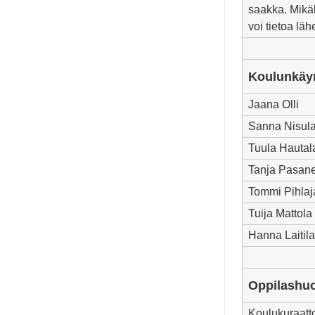
saakka. Mikäl
voi tietoa läh
Koulunkäyn
Jaana Olli
Sanna Nisul
Tuula Hautal
Tanja Pasan
Tommi Pihlaj
Tuija Mattola
Hanna Laitila
Oppilashuo
Koulukuraatto