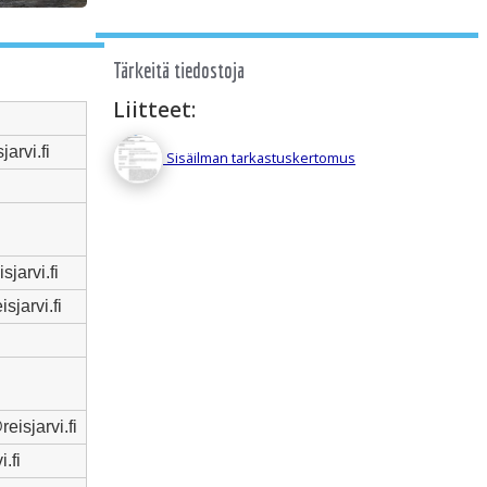
Tärkeitä tiedostoja
Liitteet:
arvi.fi
Sisäilman tarkastuskertomus
jarvi.fi
eisjarvi.fi
isjarvi.fi
.fi