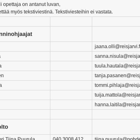
i opettaja on antanut luvan,
ettää myös tekstiviestinä. Tekstiviesteihin ei vastata.
ninohjaajat
jaana.olli@reisjarvi.f
a
sanna.nisula@reisjar
a
tuula.hautala@
reisja
en
tanja.pasanen@
reis
a
tommi.pihlaja@reisjar
tuija.mattola@reisjarv
hanna.laitila@reisjarv
lto
ri Tiina Puurula
040 3008 412
tiina.puurula@pohde