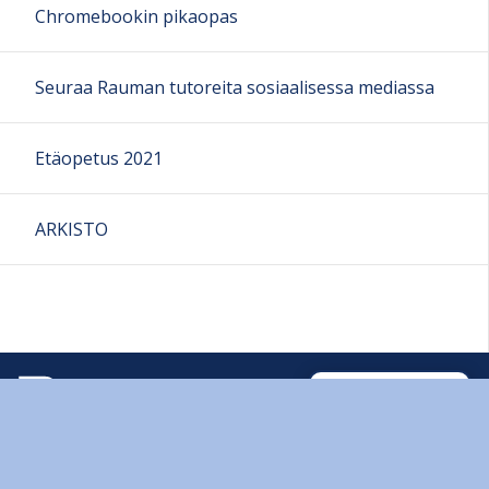
Chromebookin pikaopas
Seuraa Rauman tutoreita sosiaalisessa mediassa
Etäopetus 2021
ARKISTO
Sivun alkuun
Ohjeet
Saavutettavuus