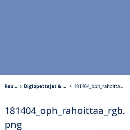
Rauma
>
Digiopettajat & tutortoiminta
>
181404_oph_rahoittaa_rgb.png
181404_oph_rahoittaa_rgb.
png