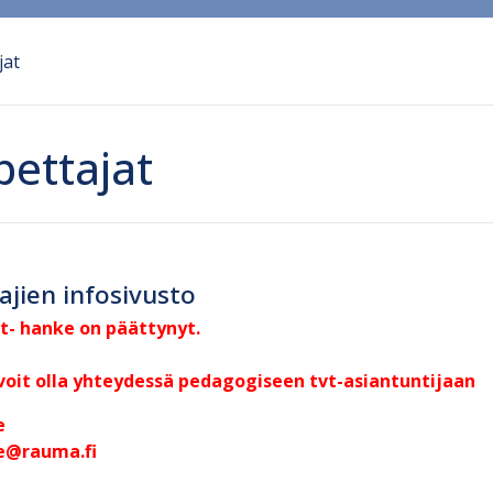
jat
pettajat
ajien infosivusto
t- hanke on päättynyt.
 voit olla yhteydessä pedagogiseen tvt-asiantuntijaan
e
ne@rauma.fi