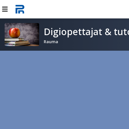
Digiopettajat & tu
Rauma