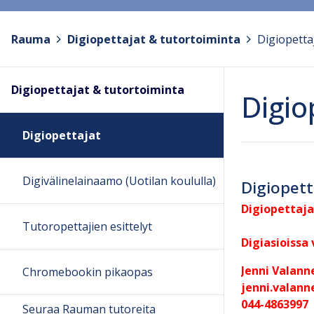
Rauma
>
Digiopettajat & tutortoiminta
>
Digiopetta
Digiopettajat & tutortoiminta
Digio
Digiopettajat
Digivälinelainaamo (Uotilan koululla)
Digiopett
Digiopettaja
Tutoropettajien esittelyt
Digiasioissa
Jenni Valann
Chromebookin pikaopas
jenni.valan
044-4863997
Seuraa Rauman tutoreita