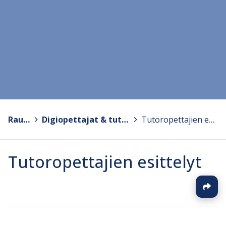
Rauma
>
Digiopettajat & tutortoiminta
>
Tutoropettajien esittelyt
Tutoropettajien esittelyt