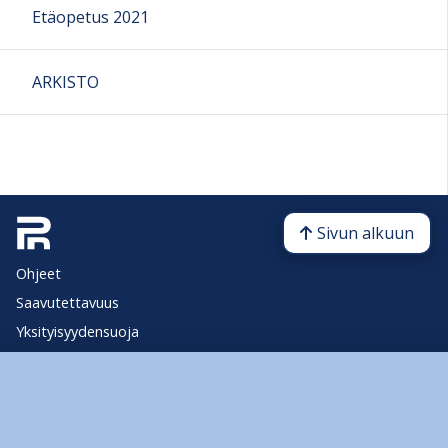
Etäopetus 2021
ARKISTO
Sivun alkuun
Ohjeet
Saavutettavuus
Yksityisyydensuoja
Lähetä palautetta Peda.net-ylläpidolle
Ilmoita asiaton sisältö
Tämän sivun lisenssi
Peda.net-yleislisenssi