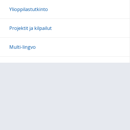
Ylioppilastutkinto
Projektit ja kilpailut
Multi-lingvo
Sivun alkuun
Ohjeet
Saavutettavuus
Yksityisyydensuoja