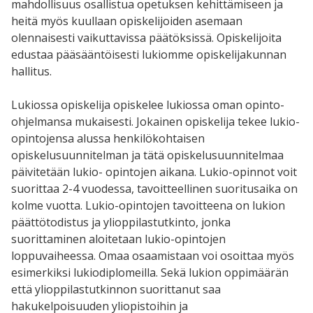
mahdollisuus osallistua opetuksen kehittämiseen ja
heitä myös kuullaan opiskelijoiden asemaan
olennaisesti vaikuttavissa päätöksissä. Opiskelijoita
edustaa pääsääntöisesti lukiomme opiskelijakunnan
hallitus.
Lukiossa opiskelija opiskelee lukiossa oman opinto-
ohjelmansa mukaisesti. Jokainen opiskelija tekee lukio-
opintojensa alussa henkilökohtaisen
opiskelusuunnitelman ja tätä opiskelusuunnitelmaa
päivitetään lukio- opintojen aikana. Lukio-opinnot voit
suorittaa 2-4 vuodessa, tavoitteellinen suoritusaika on
kolme vuotta. Lukio-opintojen tavoitteena on lukion
päättötodistus ja ylioppilastutkinto, jonka
suorittaminen aloitetaan lukio-opintojen
loppuvaiheessa. Omaa osaamistaan voi osoittaa myös
esimerkiksi lukiodiplomeilla. Sekä lukion oppimäärän
että ylioppilastutkinnon suorittanut saa
hakukelpoisuuden yliopistoihin ja