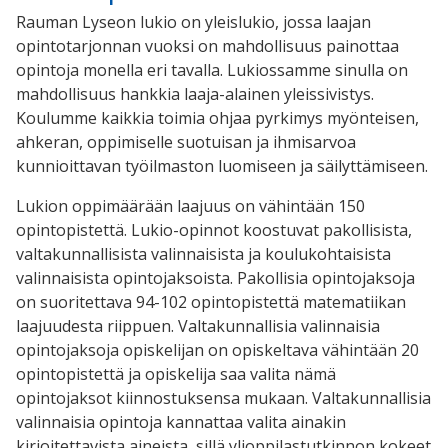
Rauman Lyseon lukio on yleislukio, jossa laajan
opintotarjonnan vuoksi on mahdollisuus painottaa
opintoja monella eri tavalla. Lukiossamme sinulla on
mahdollisuus hankkia laaja-alainen yleissivistys.
Koulumme kaikkia toimia ohjaa pyrkimys myönteisen,
ahkeran, oppimiselle suotuisan ja ihmisarvoa
kunnioittavan työilmaston luomiseen ja säilyttämiseen.
Lukion oppimäärään laajuus on vähintään 150
opintopistettä. Lukio-opinnot koostuvat pakollisista,
valtakunnallisista valinnaisista ja koulukohtaisista
valinnaisista opintojaksoista. Pakollisia opintojaksoja
on suoritettava 94-102 opintopistettä matematiikan
laajuudesta riippuen. Valtakunnallisia valinnaisia
opintojaksoja opiskelijan on opiskeltava vähintään 20
opintopistettä ja opiskelija saa valita nämä
opintojaksot kiinnostuksensa mukaan. Valtakunnallisia
valinnaisia opintoja kannattaa valita ainakin
kirjoitettavista aineista, sillä ylioppilastutkinnon kokeet