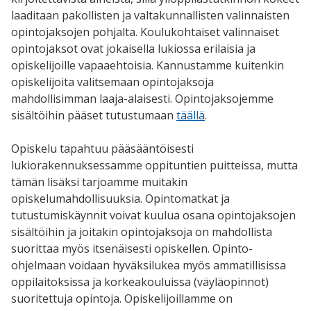
laaditaan pakollisten ja valtakunnallisten valinnaisten
opintojaksojen pohjalta. Koulukohtaiset valinnaiset
opintojaksot ovat jokaisella lukiossa erilaisia ja
opiskelijoille vapaaehtoisia. Kannustamme kuitenkin
opiskelijoita valitsemaan opintojaksoja
mahdollisimman laaja-alaisesti. Opintojaksojemme
sisältöihin pääset tutustumaan
täällä
.
Opiskelu tapahtuu pääsääntöisesti
lukiorakennuksessamme oppituntien puitteissa, mutta
tämän lisäksi tarjoamme muitakin
opiskelumahdollisuuksia. Opintomatkat ja
tutustumiskäynnit voivat kuulua osana opintojaksojen
sisältöihin ja joitakin opintojaksoja on mahdollista
suorittaa myös itsenäisesti opiskellen. Opinto-
ohjelmaan voidaan hyväksilukea myös ammatillisissa
oppilaitoksissa ja korkeakouluissa (väyläopinnot)
suoritettuja opintoja. Opiskelijoillamme on