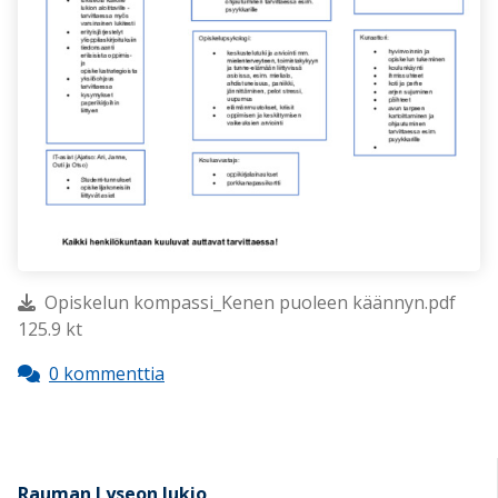
Opiskelun kompassi_Kenen puoleen käännyn.pdf
125.9 kt
0 kommenttia
Rauman Lyseon lukio