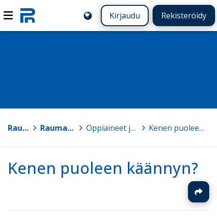
Kirjaudu
Rekisteröidy
Rauma
>
Rauman Lyseon lukio
>
Oppiaineet ja opiskelijan palvelut
>
Kenen puoleen käännyn?
Kenen puoleen käännyn?