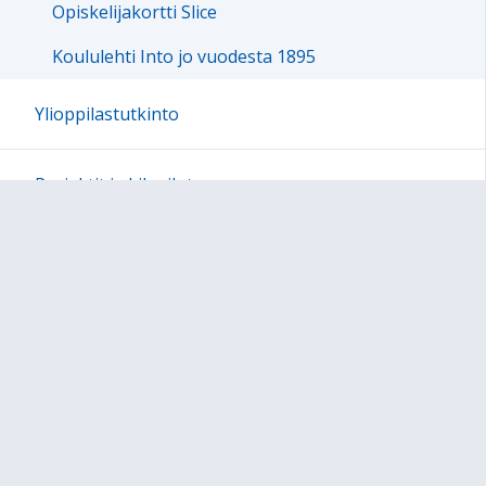
Opiskelijakortti Slice
Koululehti Into jo vuodesta 1895
Ylioppilastutkinto
Projektit ja kilpailut
Multi-lingvo
Sivukartta
Sivun alkuun
Ohjeet