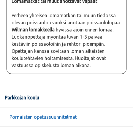
Lomamatkat tai muut anottavat vapaat
Perheen yhteisen lomamatkan tai muun tiedossa
olevan poissaolon vuoksi anotaan poissaololupaa
Wilman lomakkeella
hyvissä ajoin ennen lomaa.
Luokanopettaja myöntää luvan 1-3 päivää
kestäviin poissaoloihin ja rehtori pidempiin.
Opettajan kanssa sovitaan loman aikaisten
koulutehtävien hoitamisesta. Huoltajat ovat
vastuussa opiskelusta loman aikana.
Parkkojan koulu
Pornaisten opetussuunnitelmat