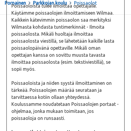
Pornainen
>
Parkkojan koulu
>
Poissaolot
Poissaoloista tulee ilmoittaa opettajalle.
Käytämme poissaolojen ilmoittamiseen Wilmaa.
Kaikkein kätevimmin poissaolon saa merkityksi
Wilmasta kohdasta tuntimerkinnät - Ilmoita
poissaolosta. Mikäli huoltaja ilmoittaa
poissaolosta viestillä, se lähetetään kaikille lasta
poissaolopäivänä opettaville. Mikäli oman
opettajan kanssa on sovittu muusta tavasta
ilmoittaa poissaolosta (esim. tekstiviestillä), se
sopii myös.
Poissaoloista ja niiden syystä ilmoittaminen on
tärkeää. Poissaolojen määrää seurataan ja
tarvittaessa kotiin ollaan yhteydessä.
Koulussamme noudatetaan Poissaolojen portaat -
ohjelmaa, jonka mukaan toimitaan, jos
poissaoloja on runsaasti.