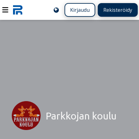
Kirjaudu
Rekisteröidy
Parkkojan koulu