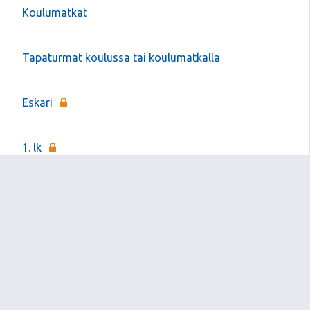
Koulumatkat
Tapaturmat koulussa tai koulumatkalla
Eskari
1. lk
2. lk
4. lk
5. lk