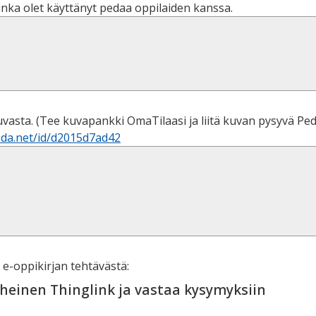
inka olet käyttänyt pedaa oppilaiden kanssa.
kuvasta. (Tee kuvapankki OmaTilaasi ja liitä kuvan pysyvä Ped
eda.net/id/d2015d7ad42
 e-oppikirjan tehtävästä:
heinen Thinglink ja vastaa kysymyksiin