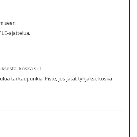
emiseen.
PLE-ajattelua.
uksesta, koska s=1.
ulua tai kaupunkia. Piste, jos jätät tyhjäksi, koska