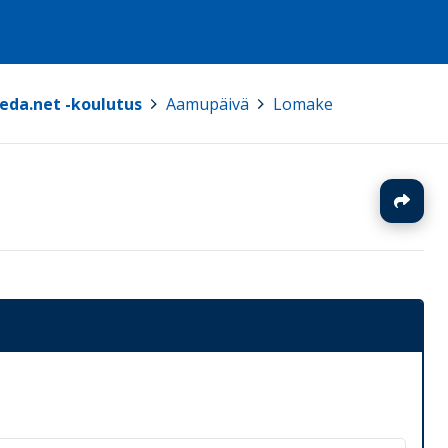
eda.net -koulutus
>
Aamupäivä
>
Lomake
J