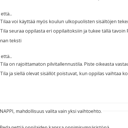
että...
ilaa voi käyttää myös koulun ulkopuolisten sisältöjen tek
la seuraa oppilasta eri oppilaitoksiin ja tukee tällä tavoin 
nan teksti
että...
la on rajoittamaton pilvitallennustila. Piste oikeasta vasta
la ja siellä olevat sisällöt poistuvat, kun oppilas vaihtaa ko
APPI, mahdollisuus valita vain yksi vaihtoehto.
 Peda.nettiä oppilaiden kanssa oppimisympäristönä.