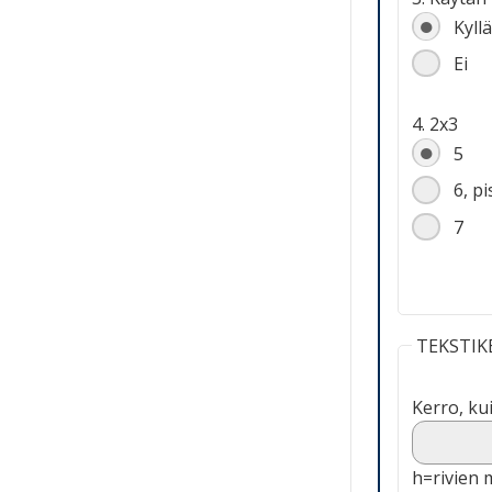
Kyllä
Ei
4. 2x3
5
6, pi
7
TEKSTIKE
Kerro, ku
h=rivien 