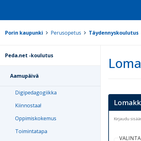
Porin kaupunki
>
Perusopetus
>
Täydennyskoulutus
Peda.net -koulutus
Loma
Aamupäivä
Digipedagogiikka
Lomakk
Kiinnostaa!
Oppimiskokemus
Kirjaudu sisä
Toimintatapa
VALINTAR