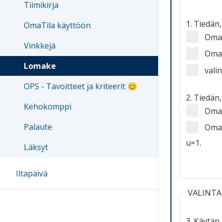
Tiimikirja
1. Tiedän, 
OmaTila käyttöön
OmaT
Vinkkejä
OmaTi
Lomake
valin
OPS - Tavoitteet ja kriteerit 😊
2. Tiedän, 
Kehokomppi
OmaTi
Palaute
OmaTi
u=1.
Läksyt
Iltapäivä
VALINTAN
3. Käytän