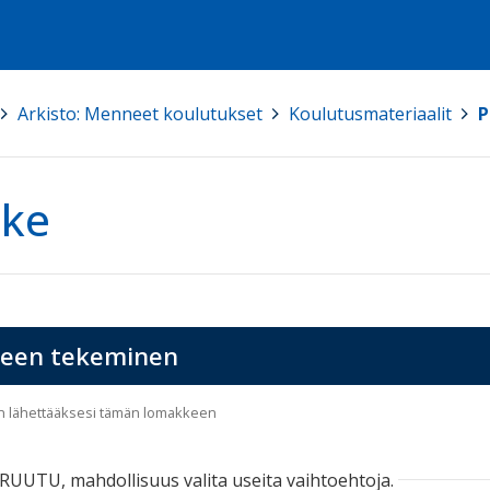
>
Arkisto: Menneet koulutukset
>
Koulutusmateriaalit
>
P
ke
een tekeminen
än lähettääksesi tämän lomakkeen
UUTU, mahdollisuus valita useita vaihtoehtoja.