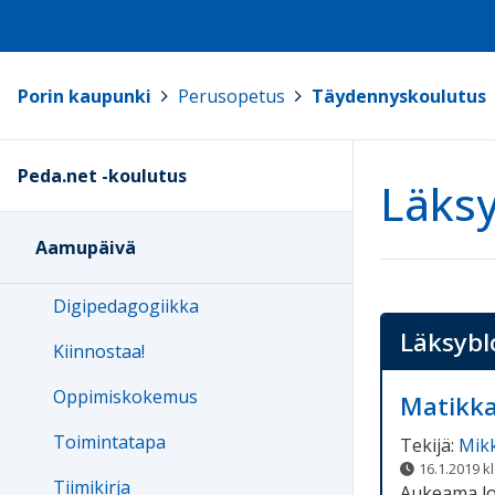
Porin kaupunki
>
Perusopetus
>
Täydennyskoulutus
Peda.net -koulutus
Läksy
Aamupäivä
Digipedagogiikka
Läksybl
Kiinnostaa!
Oppimiskokemus
Matikk
Toimintatapa
Tekijä:
Mik
16.1.2019 k
Tiimikirja
Aukeama lo