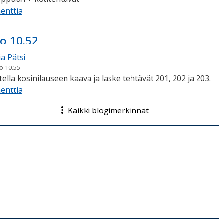
enttia
lo 10.52
a Pätsi
lo 10.55
ella kosinilauseen kaava ja laske tehtävät 201, 202 ja 203.
enttia
Kaikki blogimerkinnät