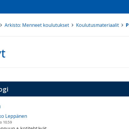
>
Arkisto: Menneet koulutukset
>
Koulutusmateriaalit
>
P
t
ogi
a
ko Leppänen
lo 10.59
ppuun + kotitehtävät