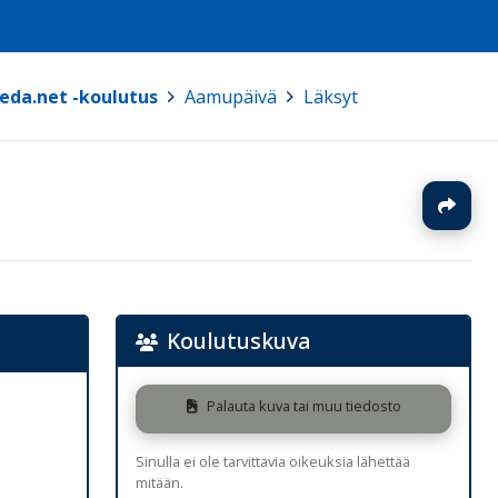
eda.net -koulutus
>
Aamupäivä
>
Läksyt
J
Koulutuskuva
Palauta kuva tai muu tiedosto
Sinulla ei ole tarvittavia oikeuksia lähettää
mitään.