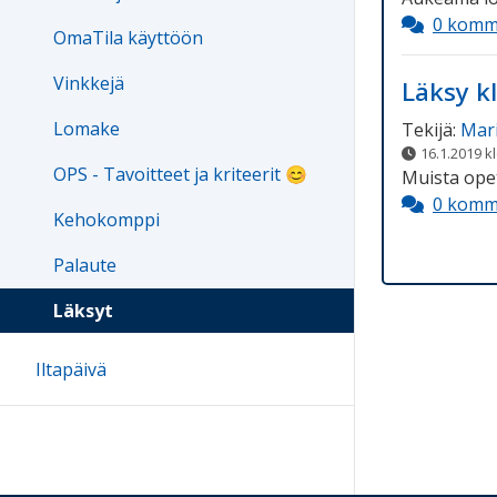
0 komm
OmaTila käyttöön
Vinkkejä
Läksy k
Lomake
Tekijä:
Mari
16.1.2019 k
OPS - Tavoitteet ja kriteerit 😊
Muista opet
0 komm
Kehokomppi
Palaute
Läksyt
Iltapäivä