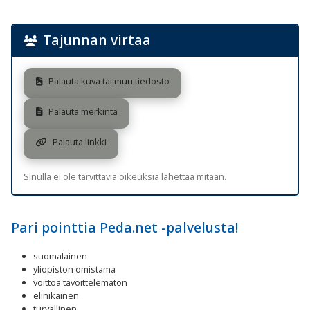
Tajunnan virtaa
Palauta kuva tai muu tiedosto
Palauta merkintä
Palauta linkki
Sinulla ei ole tarvittavia oikeuksia lähettää mitään.
Pari pointtia Peda.net -palvelusta!
suomalainen
yliopiston omistama
voittoa tavoittelematon
elinikäinen
turvallinen