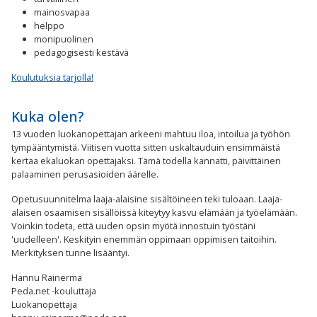
mainosvapaa
helppo
monipuolinen
pedagogisesti kestävä
Koulutuksia tarjolla!
Kuka olen?
13 vuoden luokanopettajan arkeeni mahtuu iloa, intoilua ja työhön
tympääntymistä. Viitisen vuotta sitten uskaltauduin ensimmäistä
kertaa ekaluokan opettajaksi. Tämä todella kannatti, päivittäinen
palaaminen perusasioiden äärelle.
Opetusuunnitelma laaja-alaisine sisältöineen teki tuloaan. Laaja-
alaisen osaamisen sisällöissä kiteytyy kasvu elämään ja työelämään.
Voinkin todeta, että uuden opsin myötä innostuin työstäni
'uudelleen'. Keskityin enemmän oppimaan oppimisen taitoihin.
Merkityksen tunne lisääntyi.
Hannu Rainerma
Peda.net -kouluttaja
Luokanopettaja