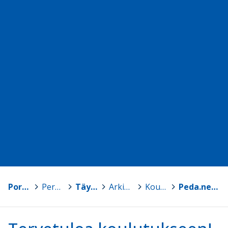
Porin kaupunki
>
Perusopetus
>
Täydennyskoulutus
>
Arkisto: Menneet koulutukset
>
Koulutusmateriaalit
>
Peda.net -koulutus