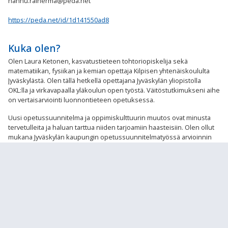
hannu.rainerma@peda.net
https://peda.net/id/1d141550ad8
Kuka olen?
Olen Laura Ketonen, kasvatustieteen tohtoriopiskelija sekä
matematiikan, fysiikan ja kemian opettaja Kilpisen yhtenäiskoululta
Jyväskylästä. Olen tällä hetkellä opettajana Jyväskylän yliopistolla
OKL:lla ja virkavapaalla yläkoulun open työstä. Väitöstutkimukseni aihe
on vertaisarviointi luonnontieteen opetuksessa.
Uusi opetussuunnitelma ja oppimiskulttuurin muutos ovat minusta
tervetulleita ja haluan tarttua niiden tarjoamiin haasteisiin. Olen ollut
mukana Jyväskylän kaupungin opetussuunnitelmatyössä arvioinnin
kehittämäisen työryhmässä sekä matemaattisten aineiden ops-
ryhmässä. Molemmat vastuut ovat olleet loistavaa
täydennyskoulutusta ja antaneet uusia näkökulmia ja varmuutta
työhön.
Laura Ketonen
laura.k.ketonen@jyu.fi
https://tomusokeritemppu.wordpress.com/