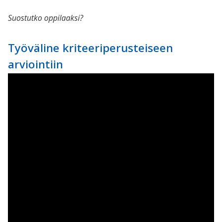
Suostutko oppilaaksi?
Työväline kriteeriperusteiseen
arviointiin