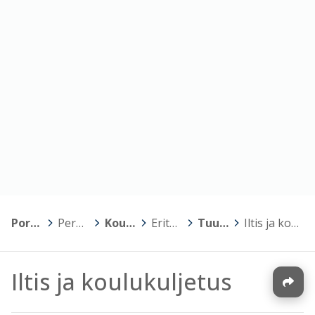
Porin kaupunki
>
Perusopetus
>
Koulujen kotisivut
>
Erityiskoulut
>
Tuulikellon koulu
>
Iltis ja koulukuljetus
Iltis ja koulukuljetus