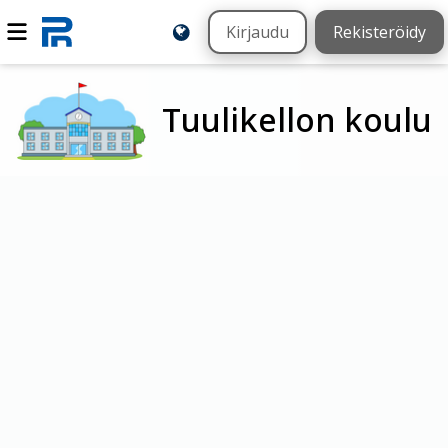
Kirjaudu
Rekisteröidy
Tuulikellon koulu