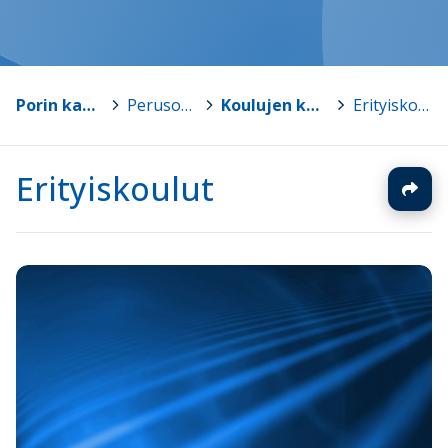
Porin kaupunki
>
Perusopetus
>
Koulujen kotisivut
>
Erityiskoulut
Erityiskoulut