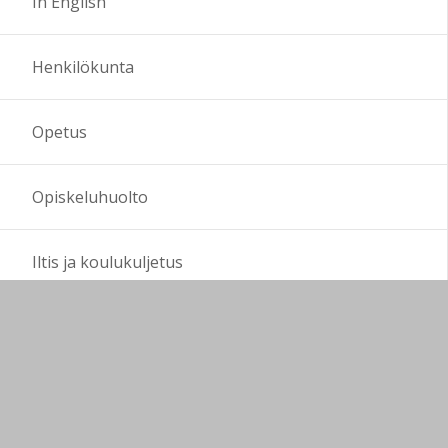
In English
Henkilökunta
Opetus
Opiskeluhuolto
Iltis ja koulukuljetus
Kansainvälinen toiminta
Kerhot