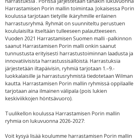
harrastuksia . Porissa järjestetään tänäkin lukuvuonna
Harrastamisen Porin mallin toimintaa. Jokaisessa Porin
koulussa tarjotaan tietyille ikäryhmille erilainen
harrastusryhmä. Ryhmät on suunniteltu perustuen
koululaisilta itseltään tulleeseen palautteeseen.
Vuoden 2021 Harrastamisen Suomen malli -palkinnon
saanut Harrastamisen Porin malli onkin saanut
tunnustusta erityisesti harrastustoiminnan laadusta ja
innovatiivisista harrastussisällöistä. Harrastuksia
järjestetään iltapäivisin, ryhmiä tarjotaan 1.–9.-
luokkalaisille ja harrastusryhmistä tiedotetaan Wilman
kautta. Harrastamisen Porin mallin ryhmissä oppilaalle
tarjotaan aina ilmainen välipala (pois lukien
keskiviikkojen höntsävuoro).
Tuulikellon koulussa Harrastamisen Porin mallin
ryhmia on lukuvuonna 2026-2027:
Voit kysyä lisää koulumme
harrastamisen Porin mallin