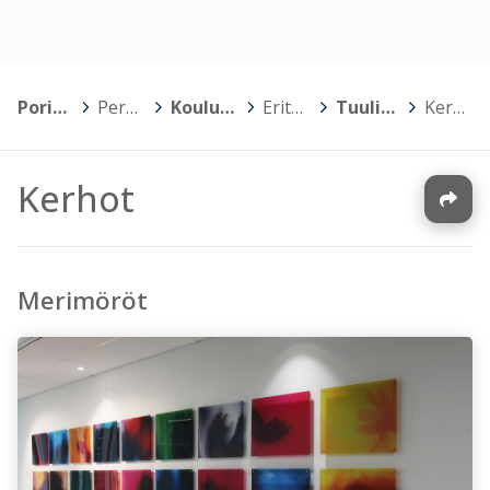
Porin kaupunki
>
Perusopetus
>
Koulujen kotisivut
>
Erityiskoulut
>
Tuulikellon koulu
>
Kerhot
Kerhot
Merimöröt