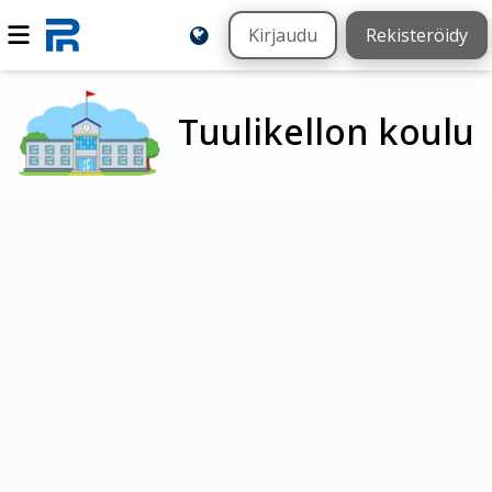
Kirjaudu
Rekisteröidy
Tuulikellon koulu