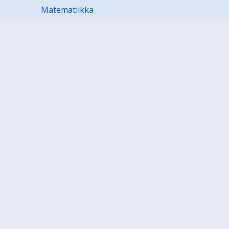
Matematiikka
Musiikki
Opinto-ohjaus
Psykologia
Ranska
Ruotsi
Saksa
Tekninen työ
Tekstiilityö
Terveystieto
Tietotekniikka