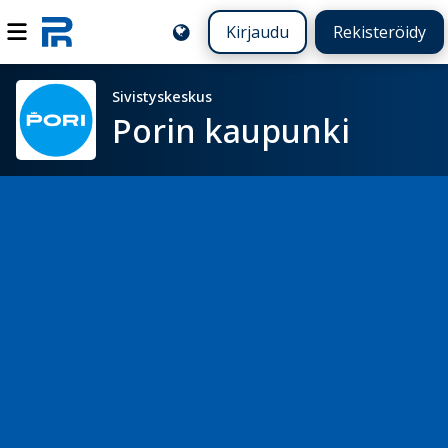
Kirjaudu
Rekisteröidy
Sivistyskeskus
Porin kaupunki