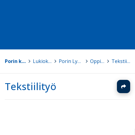
Porin kaupunki
>
Lukiokoulutus
>
Porin Lyseon lukio
>
Oppiaineet
>
Tekstiilityö
Tekstiilityö