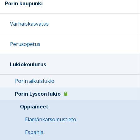
Porin kaupunki
Varhaiskasvatus
Perusopetus
Lukiokoulutus
Porin aikuislukio
Porin Lyseon lukio
Oppiaineet
Elämänkatsomustieto
Espanja