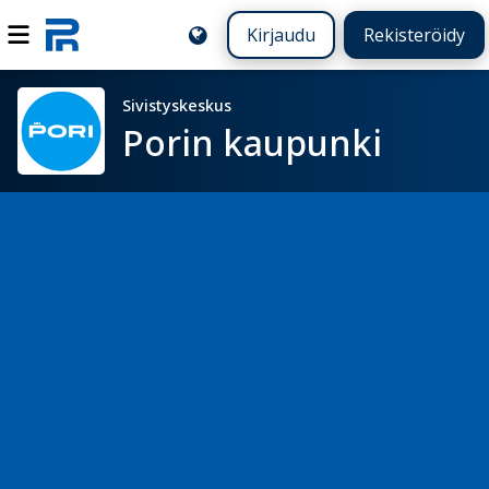
Kirjaudu
Rekisteröidy
Sivistyskeskus
Porin kaupunki