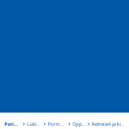
Porin kaupunki
>
Lukiokoulutus
>
Porin Lyseon lukio
>
Oppiaineet
>
Äidinkieli ja kirjallisuus