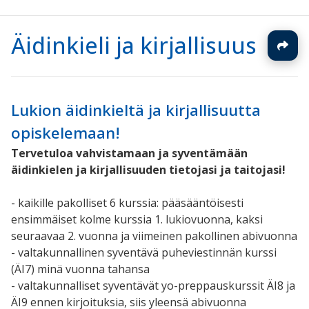
Äidinkieli ja kirjallisuus
Lukion äidinkieltä ja kirjallisuutta
opiskelemaan!
Tervetuloa vahvistamaan ja syventämään
äidinkielen ja kirjallisuuden tietojasi ja taitojasi!
- kaikille pakolliset 6 kurssia: pääsääntöisesti
ensimmäiset kolme kurssia 1. lukiovuonna, kaksi
seuraavaa 2. vuonna ja viimeinen pakollinen abivuonna
- valtakunnallinen syventävä puheviestinnän kurssi
(ÄI7) minä vuonna tahansa
- valtakunnalliset syventävät yo-preppauskurssit ÄI8 ja
ÄI9 ennen kirjoituksia, siis yleensä abivuonna