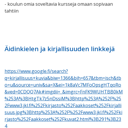
- koulun omia soveltavia kursseja omaan sopivaan
tahtiin
Äidinkielen ja kirjallisuuden linkkejä
https://www.google.fi/search?
q=kirjallisuus+kuvia&biw=1366&bih=657&tbm=isch&tb
o=u&source=univ&sa=X&ei=1k8aVc7MFoOpsgHTqoRo
&ved=0CDQQ7Ak#imgdii=_&imgrc=FnFK9WUHTBB0kM
%253A%3BHtgTk7z5nDssiM%3Bhttp%253A%252F%25
2Fwww3.jkl.fi%252Fkirjasto%252Faakkoset%252Fkirjalli
suus.jpg%3Bhttp%253A%252F%252Fwww3.jkl.fi%252Fki
rjasto%252Faakkoset%252Fkuvat2.html%3B291%3B23
4