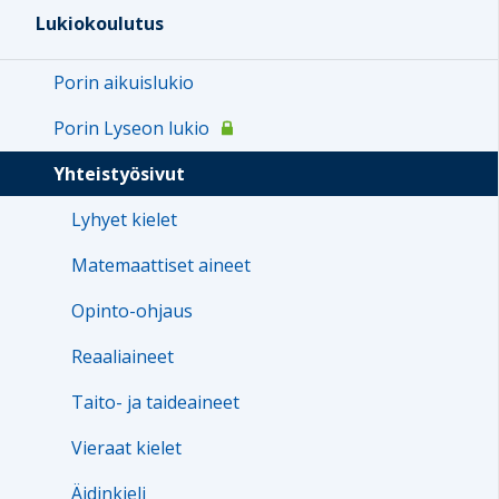
Lukiokoulutus
Porin aikuislukio
Porin Lyseon lukio
Yhteistyösivut
Lyhyet kielet
Matemaattiset aineet
Opinto-ohjaus
Reaaliaineet
Taito- ja taideaineet
Vieraat kielet
Äidinkieli