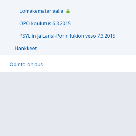
Lomakemateriaalia
OPO koulutus 6.3.2015
PSYL:in ja Länsi-Porin lukion veso 7.3.2015
Hankkeet
Opinto-ohjaus
Osaava Satakunta
Intopolku: Infoa opettajille koulun ulkopuolisista
oppimisympäristöistä
Sivukartta