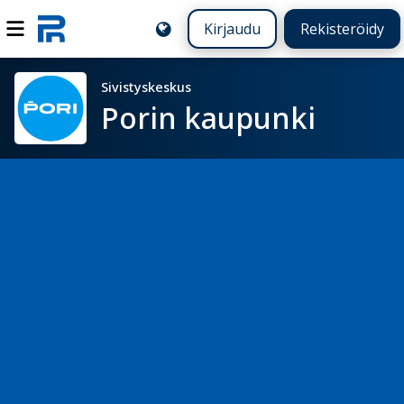
Kirjaudu
Rekisteröidy
Sivistyskeskus
Porin kaupunki