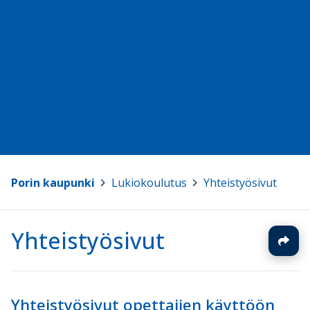
Porin kaupunki
>
Lukiokoulutus
>
Yhteistyösivut
Yhteistyösivut
Yhteistyösivut opettajien käyttöön