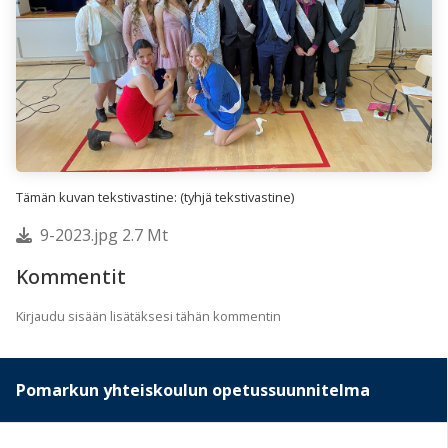
Tämän kuvan tekstivastine: (tyhjä tekstivastine)
9-2023.jpg 2.7 Mt
Kommentit
Kirjaudu sisään lisätäksesi tähän kommentin
Pomarkun yhteiskoulun opetussuunnitelma