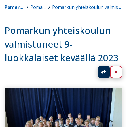
Pomarkun koulujen ja varhaiskasvatuksen kotisivu
>
Pomarkun yhteiskoulun opetussuunnitelma
>
Pomarkun yhteiskoulun valmistuneet 9-luokkalaiset keväällä 2023
Pomarkun yhteiskoulun
valmistuneet 9-
luokkalaiset keväällä 2023
Jaa
Sul