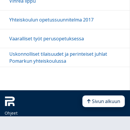
Vihreä lippu
Yhteiskoulun opetussuunnitelma 2017
Vaaralliset työt perusopetuksessa
Uskonnolliset tilaisuudet ja perinteiset juhlat
Pomarkun yhteiskoulussa
Sivun alkuun
Ohjeet
Saavutettavuus
Yksityisyydensuoja