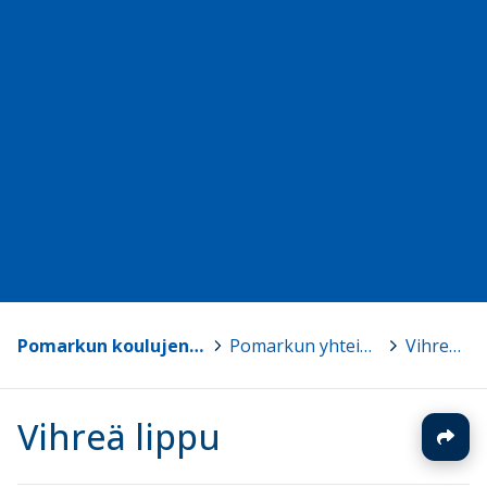
Pomarkun koulujen ja varhaiskasvatuksen kotisivu
>
Pomarkun yhteiskoulun opetussuunnitelma
>
Vihreä lippu
Vihreä lippu