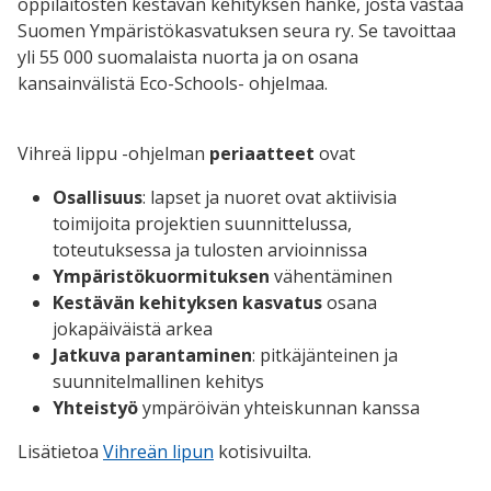
oppilaitosten kestävän kehityksen hanke, josta vastaa
Suomen Ympäristökasvatuksen seura ry. Se tavoittaa
yli 55 000 suomalaista nuorta ja on osana
kansainvälistä Eco-Schools- ohjelmaa.
Vihreä lippu -ohjelman
periaatteet
ovat
Osallisuus
: lapset ja nuoret ovat aktiivisia
toimijoita projektien suunnittelussa,
toteutuksessa ja tulosten arvioinnissa
Ympäristökuormituksen
vähentäminen
Kestävän kehityksen kasvatus
osana
jokapäiväistä arkea
Jatkuva parantaminen
: pitkäjänteinen ja
suunnitelmallinen kehitys
Yhteistyö
ympäröivän yhteiskunnan kanssa
Lisätietoa
Vihreän lipun
kotisivuilta.