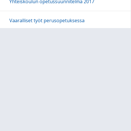
Yhteiskoulun opetussuunnitelma 2017
Vaaralliset työt perusopetuksessa
Uskonnolliset tilaisuudet ja perinteiset juhlat
Pomarkun yhteiskoulussa
Sivukartta
Sivun alkuun
Ohjeet
Saavutettavuus
Yksityisyydensuoja
Lähetä palautetta Peda.net-ylläpidolle