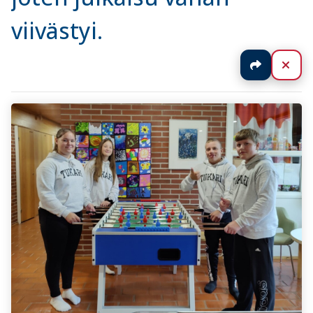
viivästyi.
Jaa
Sul