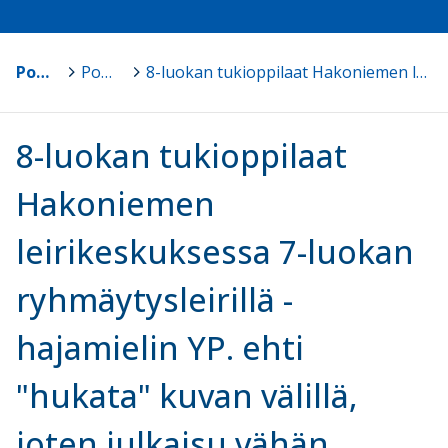
Pomarkun koulujen ja varhaiskasvatuksen kotisivu
>
Pomarkun yhteiskoulun opetussuunnitelma
>
8-luokan tukioppilaat Hakoniemen leirikeskuksessa 7-luokan ryhmäytysleirillä - hajamielin YP. ehti "hukata" kuvan välillä, joten julkaisu vähän viivästyi.
8-luokan tukioppilaat
Hakoniemen
leirikeskuksessa 7-luokan
ryhmäytysleirillä -
hajamielin YP. ehti
"hukata" kuvan välillä,
joten julkaisu vähän