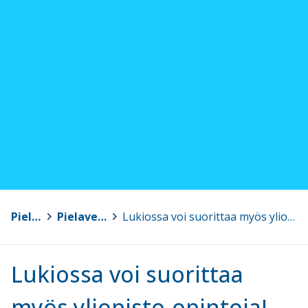
Pielavesi
>
Pielaveden lukio
>
Lukiossa voi suorittaa myös yliopisto-opintoja!
Lukiossa voi suorittaa
myös yliopisto-opintoja!