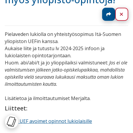
Jaa
Sul
Pielaveden lukiolla on yhteistyösopimus Itä-Suomen
yliopiston UEFin kanssa.
Aukaise liite ja tutustu lv 2024-2025 infoon ja
lukiolaisten opintotarjontaan.
Huom. abi/abi/t ja jo ylioppilaiksi valmistuneet:
Jos ei ole
valmistumisen jälkeen jatko-opiskelupaikkaa, mahdollista
opiskella vielä seuraava lukukausi maksutta oman lukion
ilmoittautumisten kautta.
Lisätietoa ja ilmoittautumiset Merjalta.
Liitteet:
UEF avoimet opinnot lukiolaisille