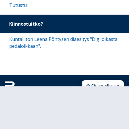
Tutustu!
Kiinnostuitko?
Kuntaliiton Leena Pöntysen diaesitys "Digiloikasta
pedaloikkaan".
Sivun alkuun
Ohjeet
Saavutettavuus
Yksityisyydensuoja
Lähetä palautetta Peda.net-ylläpidolle