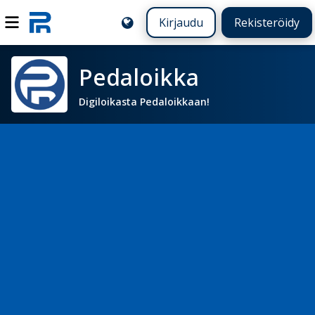
Kirjaudu
Rekisteröidy
Pedaloikka
Digiloikasta Pedaloikkaan!