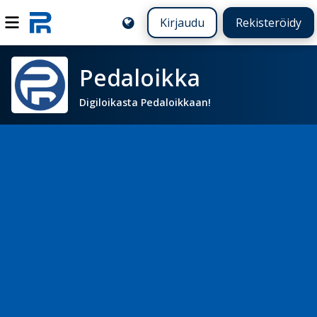
Kirjaudu
Rekisteröidy
Pedaloikka
Digiloikasta Pedaloikkaan!