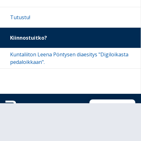
Tutustu!
Kiinnostuitko?
Kuntaliiton Leena Pöntysen diaesitys "Digiloikasta
pedaloikkaan".
Sivun alkuun
Ohjeet
Saavutettavuus
Yksityisyydensuoja