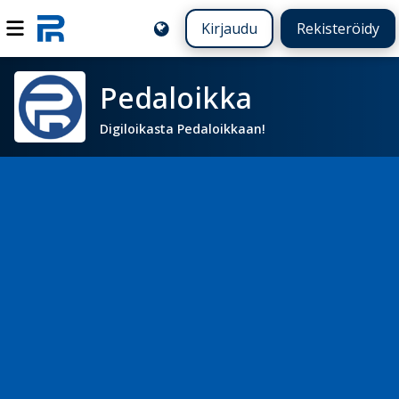
Kirjaudu
Rekisteröidy
Pedaloikka
Digiloikasta Pedaloikkaan!