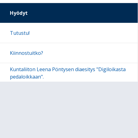
Hyödyt
Tutustu!
Kiinnostuitko?
Kuntaliiton Leena Pöntysen diaesitys "Digiloikasta
pedaloikkaan".
Sivun alkuun
Ohjeet