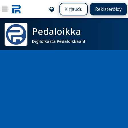
Kirjaudu
Rekisteröidy
Pedaloikka
Digiloikasta Pedaloikkaan!