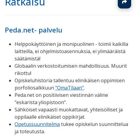
Ratkaisu
Peda.net- palvelu
Helppokäyttöinen ja monipuolinen - toimii kaikilla
laitteilla, ei ohjelmistoasennuksia, ei ylimääräistä
säätämistä!
Globaalin verkostoitumisen mahdollisuus. Muurit
rikottu!
Opiskeluhistoria tallentuu elinikäisen oppimisen
porfoliosalkkuun
"OmaTilaan"
.
Peda.net on positiivisen viestinnän väline
"eskarista yliopistoon".
Sähköiset vapaasti muokattavat, yhteisölliset ja
oppilaalle elinikäiset oppikirjat.
Opetussuunnitelma
tukee opiskelun suunnittelua
ja toteutusta.