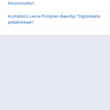
Kiinnostuitko?
Kuntaliiton Leena Pöntysen diaesitys "Digiloikasta
pedaloikkaan".
Sivun alkuun
Ohjeet
Saavutettavuus
Yksityisyydensuoja
Lähetä palautetta Peda.net-ylläpidolle
Ilmoita asiaton sisältö
Tämän sivun lisenssi
Peda.net-yleislisenssi