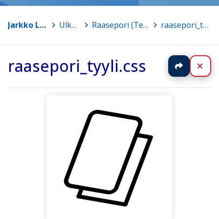
Jarkko Lampinen
>
Ulkoasut
>
Raasepori (Teron tekemä)
>
raasepori_tyyli.css
raasepori_tyyli.css
Jaa
Sul