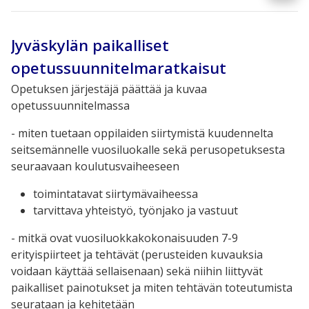
Jyväskylän paikalliset
opetussuunnitelmaratkaisut
Opetuksen järjestäjä päättää ja kuvaa
opetussuunnitelmassa
- miten tuetaan oppilaiden siirtymistä kuudennelta
seitsemännelle vuosiluokalle sekä perusopetuksesta
seuraavaan koulutusvaiheeseen
toimintatavat siirtymävaiheessa
tarvittava yhteistyö, työnjako ja vastuut
- mitkä ovat vuosiluokkakokonaisuuden 7-9
erityispiirteet ja tehtävät (perusteiden kuvauksia
voidaan käyttää sellaisenaan) sekä niihin liittyvät
paikalliset painotukset ja miten tehtävän toteutumista
seurataan ja kehitetään