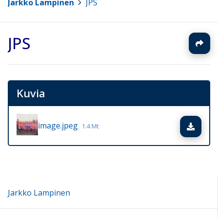
Jarkko Lampinen
>
JPS
JPS
Kuvia
image.jpeg
Lata
1.4 Mt
Jarkko Lampinen