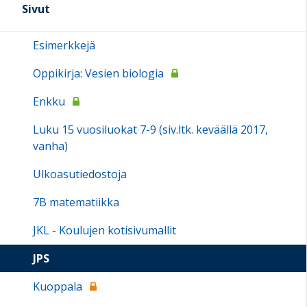
Sivut
Esimerkkejä
Oppikirja: Vesien biologia
Enkku
Luku 15 vuosiluokat 7-9 (siv.ltk. keväällä 2017,
vanha)
Ulkoasutiedostoja
7B matematiikka
JKL - Koulujen kotisivumallit
JPS
Kuoppala